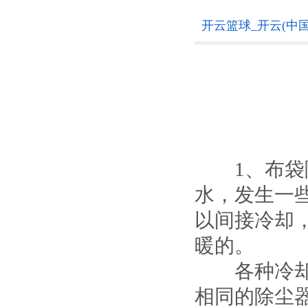
开云篮球_开云(中国
1、布袋除
水，发生一
以间接冷却
暖的。
各种冷却方
相同的除尘