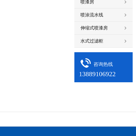
喷漆房
喷涂流水线
伸缩式喷漆房
水式过滤柜
咨询热线
13889106922