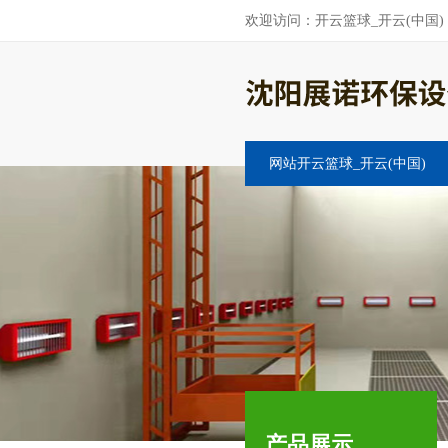
欢迎访问：开云篮球_开云(中国)
网站开云篮球_开云(中国)
产品展示