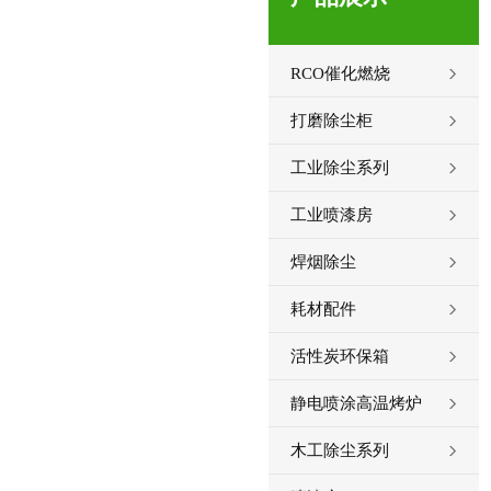
RCO催化燃烧
打磨除尘柜
工业除尘系列
工业喷漆房
焊烟除尘
耗材配件
活性炭环保箱
静电喷涂高温烤炉
木工除尘系列