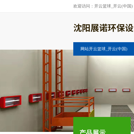
欢迎访问：开云篮球_开云(中国)
网站开云篮球_开云(中国)
产品展示