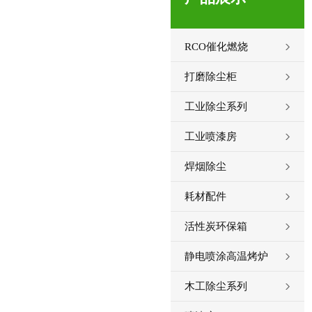
RCO催化燃烧
打磨除尘柜
工业除尘系列
工业喷漆房
焊烟除尘
耗材配件
活性炭环保箱
静电喷涂高温烤炉
木工除尘系列