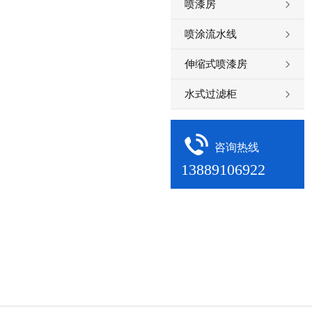
喷漆房
喷涂流水线
伸缩式喷漆房
水式过滤柜
咨询热线
13889106922