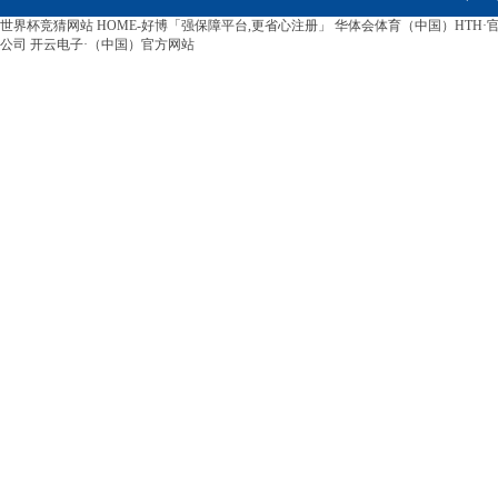
世界杯竞猜网站
HOME-好博「强保障平台,更省心注册」
华体会体育（中国）HTH·
公司
开云电子·（中国）官方网站