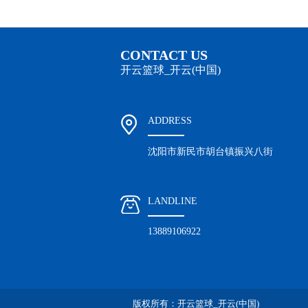
CONTACT US
开云篮球_开云(中国)
ADDRESS
沈阳市新民市胡台镇振兴八街
LANDLINE
13889106922
版权所有：开云篮球_开云(中国)