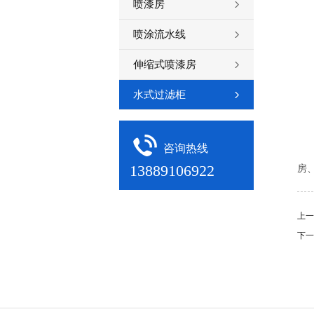
喷漆房
喷涂流水线
伸缩式喷漆房
水式过滤柜
咨询热线
开
13889106922
房
上一
下一