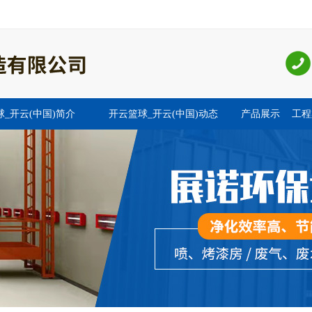
_开云(中国)简介
开云篮球_开云(中国)动态
产品展示
工程