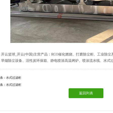
云篮球_开云(中国)主营产品：RCO催化燃烧、打磨除尘柜、工业除尘
、旱烟除尘设备、活性炭环保箱、静电喷涂高温烤炉、喷涂流水线、水式
条：水式过滤柜
条：水式过滤柜
返回列表