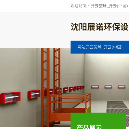
欢迎访问：开云篮球_开云(中国)
网站开云篮球_开云(中国)
产品展示