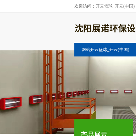
欢迎访问：开云篮球_开云(中国)
网站开云篮球_开云(中国)
产品展示