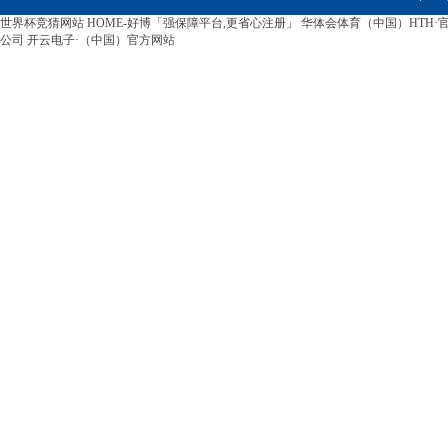
世界杯竞猜网站
HOME-好博「强保障平台,更省心注册」
华体会体育（中国）HTH·
公司
开云电子·（中国）官方网站